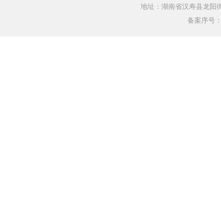
地址：湖南省汉寿县龙阳街道银水
备案序号