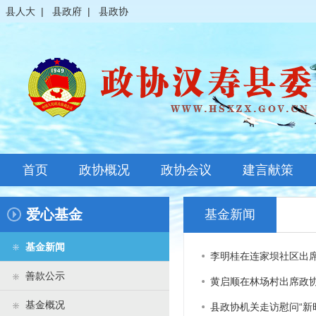
县人大
|
县政府
|
县政协
首页
政协概况
政协会议
建言献策
政协简介
全体会议
爱心基金
基金新闻
领导之窗
常委会议
基金新闻
李明桂在连家坝社区出
政协常委
主席会议
善款公示
黄启顺在林场村出席政
政协委员
其它会议
基金概况
县政协机关走访慰问“新