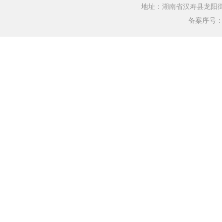
地址：湖南省汉寿县龙阳街道银水
备案序号