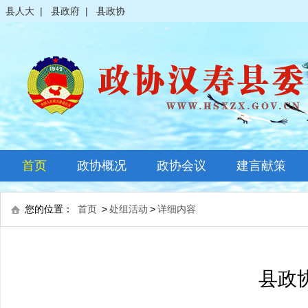
县人大
|
县政府
|
县政协
首页
政协概况
政协会议
建言献策
政协简介
全体会议
您的位置：
首页
>
处组活动
>
详细内容
领导之窗
常委会议
政协常委
主席会议
县政
政协委员
其它会议