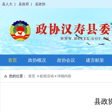
县人大
|
县政府
|
县政协
首页
政协概况
政协会议
建言献策
政协简介
全体会议
您的位置：
首页
>
处组活动
>
详细内容
领导之窗
常委会议
政协常委
主席会议
县政
政协委员
其它会议