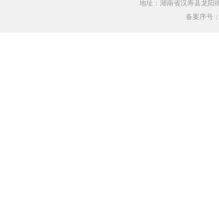
地址：湖南省汉寿县龙阳街道银水
备案序号