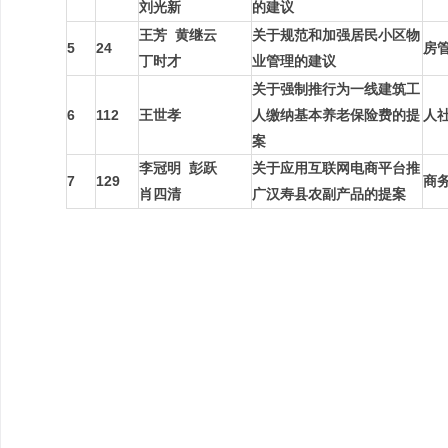
刘光新
的建议
王芳
黄继云
关于规范和加强居民小区物
5
24
房
丁时才
业管理的建议
关于强制推行为一线建筑工
6
112
王世孝
人缴纳基本养老保险费的提
人
案
李冠明
彭跃
关于应用互联网电商平台推
7
129
商
肖四清
广汉寿县农副产品的提案