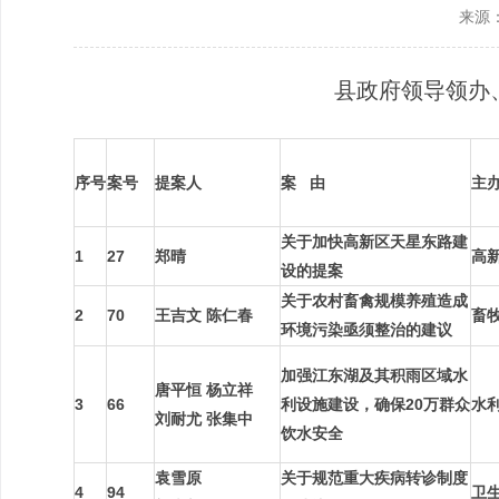
来源
政协机构
历届政协
县政府领导领办
政协章程
序号
案号
提案人
案
由
主
关于加快高新区天星东路建
1
27
郑晴
高
设的提案
关于农村畜禽规模养殖造成
2
70
王吉文
陈仁春
畜
环境污染亟须整治的建议
加强江东湖及其积雨区域水
唐平恒
杨立祥
3
66
利设施建设，确保
20
万群众
水
刘耐尤
张集中
饮水安全
袁雪原
关于规范重大疾病转诊制度
4
94
卫