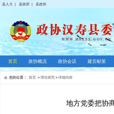
县人大
|
县政府
|
县政协
首页
政协概况
政协会议
建言献策
政协简介
全体会议
您的位置：
首页
>
理论研究
>
详细内容
领导之窗
常委会议
政协常委
主席会议
地方党委把协
政协委员
其它会议