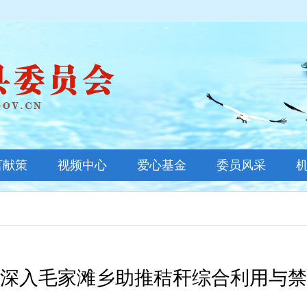
言献策
视频中心
爱心基金
委员风采
基金新闻
善款公示
基金概况
深入毛家滩乡助推秸秆综合利用与禁