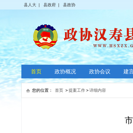
县人大
|
县政府
|
县政协
首页
政协概况
政协会议
建
政协简介
全体会议
您的位置：
首页
>
提案工作
>
详细内容
领导之窗
常委会议
政协常委
主席会议
市
政协委员
其它会议