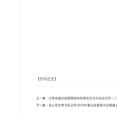
【打印正文】
上一条：
汉寿县建议提案暨政协协商发言交办会议召开
[ 2
下一条：
县公安交警大队召开2019年重点提案督办会暨