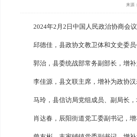
来源
政协机构
历届政协
2024
年
2
月
2
日中国人民政治协商会议
政协章程
邱德佳，
县政协文教卫体和文史委员
郭治，县委统战部常务副部长，
增补
李佳源，县文联主席，
增补为政协汉
马玲，
县信访局党组成员、副局长，
肖达春，辰阳街道党工委副书记，
增
曾友彬，丰家铺镇党委副书记，
增补