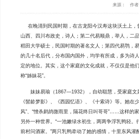
来源：
作者
政协机构
历届政协
在晚清到民国时期，在古龙阳今汉寿这块沃土上，曾
山西、四川布政史，诗人；第二代易顺鼎，举人，二
政协章程
稻田大学硕士，民国时期的著名文人；第四代易鹗，
的几十名后代，分布国内国外，均学有所成，多为诗
定的地位。其实，这个家庭的文化成就，不仅仅是他
称“姊妹花”。
妹妹易瑜（1867—1932），自幼聪慧，受家庭
《髻龄梦影》、《西园忆语》、《十索诗》等。她在少
风”、“憎杀鹧鸪微雨里，隔花终日叫哥哥”……这样
另外一种世界。“一池嫩绿水初生，两两争浮乳鸭轻。
前村问酒家。”两只乳鸭牵动了她的感情，十里东风灌