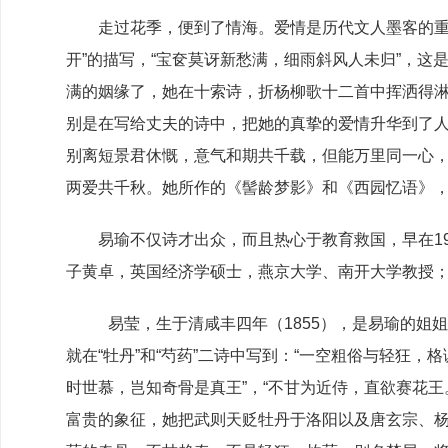
走过花季，便到了情海。爱情是历代文人墨客的重彩
开”的描写，“宝奁莫讶新愁满，细雨斜风人未归”，
满的姻缘了，她在十索诗，折杨柳歌十二首中挥洒得淋
别是在写给丈夫的诗中，把她的真挚的爱情升华到了人
别离短景君休慨，意气和期共千载，但能万里同一心，
两爱共千秋。她所作的《髻龄梦影》和《西园忆语》
易瑜不仅诗才出众，而且热心于教育救国，早在19
子黄卓，英国经济学硕士，燕京大学、南开大学教授
易莹，生于清咸丰四年（1855），是易瑜的
就在“牡丹”和“芍药”二诗中写到：“一空粗俗与轻狂
时世慕，岂知奇骨是真王”，“不甘为近侍，直欲赛花
富贵的象征，她把武则天贬牡丹于洛阳以及唐玄宗、杨贵