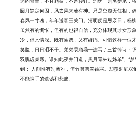
药的奇骨，不甘趋奉，不是轻狂。灼药，别名婪尾，将
圆月缺定何因，风去风来若有神。只是空虚无住相，偶
春风一寸魂，年年送客玉关门。清明便是思亲日，杨柳
虽然有的惆怅，但有的也很自信，充分体现其才女形象
冷，但又情深。既有幽怨，又有緾绵。可惜这样一位才
笑脸，日日泪不干。弟弟易顺鼎一连写了三首悼诗：“
双脱虚巢寒。谁知此夜并门道，黑月青林过姊单”、“
到：“人间惟有别离难，倚竹箫箫翠袖寒。却羡洞庭双
不能携手的遗憾和悲痛。