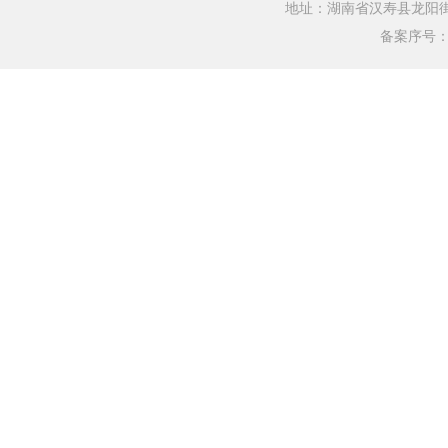
地址：湖南省汉寿县龙阳街道银水
备案序号