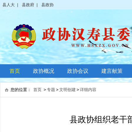
县人大
|
县政府
|
县政协
首页
政协概况
政协会议
建言献策
政协简介
全体会议
您的位置：
首页
>
专题
>
文明创建
>
详细内容
领导之窗
常委会议
政协常委
主席会议
县政协组织老干部
政协委员
其它会议