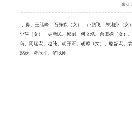
来源
政协机构
历届政协
丁勇、王绪峰、石静欢（女）、卢鹏飞、朱湘萍（女
少萍（女）、吴新民、邱彪、何文斌、余淑娴（女）
政协章程
岗、周瑞宏、赵纯、胡开正、胡蓉（女）、骆韶宏、
彭跃、释欣平、解以刚。