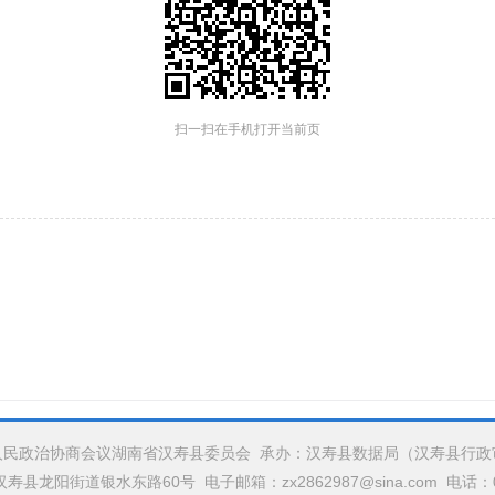
扫一扫在手机打开当前页
人民政治协商会议湖南省汉寿县委员会 承办：汉寿县数据局（汉寿县行政
县龙阳街道银水东路60号 电子邮箱：zx2862987@sina.com 电话：073