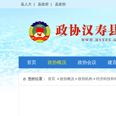
县人大
|
县政府
|
县政协
首页
政协概况
政协会议
建
政协简介
全体会议
您的位置：
首页
>
政协概况
>
政协机构
>
经济科技和
领导之窗
常委会议
政协常委
主席会议
政协委员
其它会议