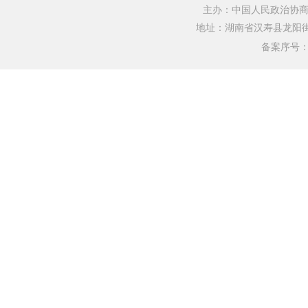
主办：中国人民政治协商
地址：湖南省汉寿县龙阳街道银水
备案序号