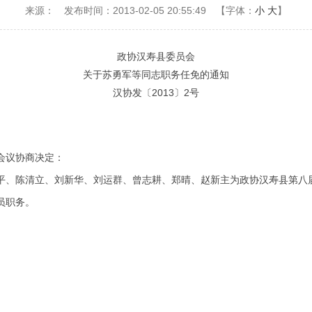
来源：
发布时间：2013-02-05 20:55:49
【字体：
小
大
】
政协汉寿县委员会
关于苏勇军等同志职务任免的通知
汉协发〔2013〕2号
会议协商决定：
、陈清立、刘新华、刘运群、曾志耕、郑晴、赵新主为政协汉寿县第八
员职务。
政