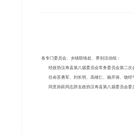
政协机构
历届政协
政协章程
各专门委员会、乡镇联络处、界别活动组：
经政协汉寿县第八届委员会常务委员会第二次
任命苏勇军、刘长明、高绪仁、杨开保、饶经平
同意孙跃同志辞去政协汉寿县第八届委员会委