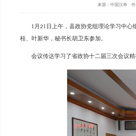
来源：中国汉寿
作
政协机构
历届政协
1
月
1
日
上午
，
县政协
党组理论学习中心
2
政协章程
桂、叶新华，秘书长胡卫东参加。
会议
传达学习了省政协十二届三次会议精