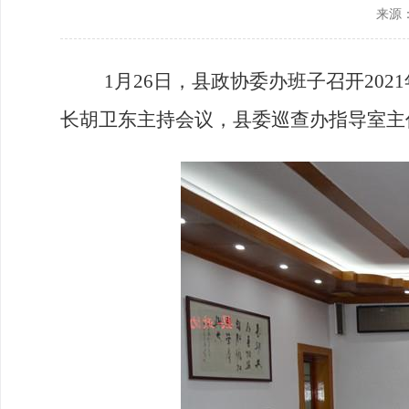
来源
政协机构
历届政协
1
月
26
日，县政协委办班子召开
20
政协章程
长胡卫东主持会议，
县委巡查办指导室主