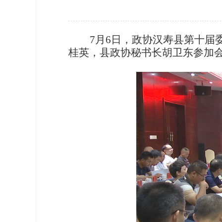
政协机构
历届政协
7月6日，政协汉寿县第十
桂英，县政协秘书长胡卫东参加
政协章程