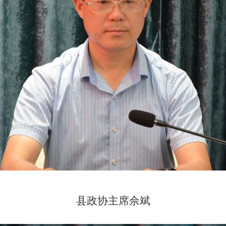
县政协主席佘斌