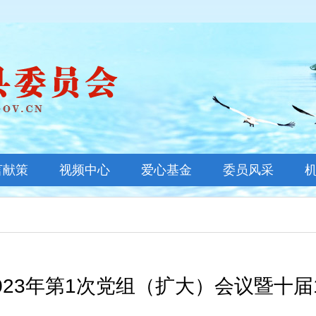
言献策
视频中心
爱心基金
委员风采
基金新闻
善款公示
基金概况
023年第1次党组（扩大）会议暨十届