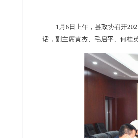
政协机构
历届政协
1
月
6
日上午，县政协召开
202
政协章程
话，副主席黄杰、
毛启平、
何桂