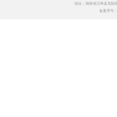
地址：湖南省汉寿县龙阳街道银水
备案序号