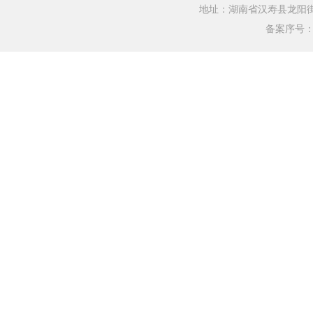
地址：湖南省汉寿县龙阳街道银水
备案序号