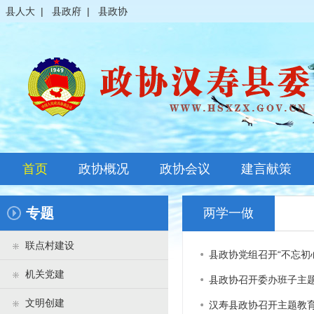
县人大
|
县政府
|
县政协
首页
政协概况
政协会议
建言献策
政协简介
全体会议
专题
两学一做
领导之窗
常委会议
联点村建设
县政协党组召开“不忘初
政协常委
主席会议
机关党建
县政协召开委办班子主
政协委员
其它会议
文明创建
汉寿县政协召开主题教