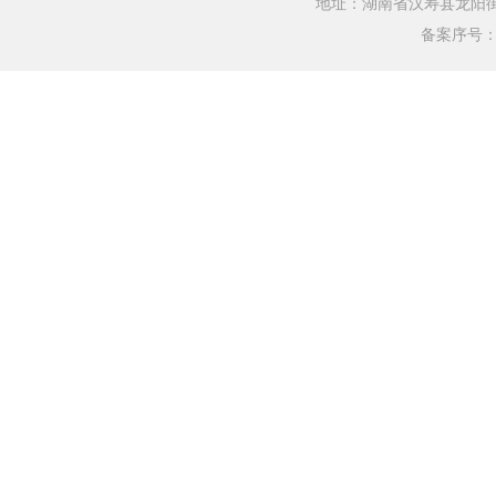
地址：湖南省汉寿县龙阳街道银水
备案序号