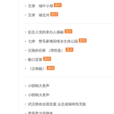
五律 城中小湖
政协机构
五律 城北河
历届政协
政协章程
彭总入党的承办人揭秘
七律 赞毛家滩回维乡文体公园
沉落的石桥 （周世盈）
敞口堂屋
《汉寿赋》
小唢呐大美声
小唢呐大美声
武汉肺炎全国支援 众志成城有惊无险
群策群力战肺炎