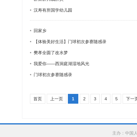
汉寿有所国学幼儿园
回家乡
【体验美好生活】门球初次参赛随感录
樊孝全圆了改水梦
我爱你——西洞庭湖湿地风光
门球初次参赛随感录
首页
上一页
1
2
3
4
5
下一
主办：中国