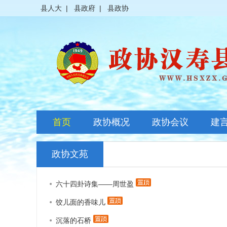
县人大
|
县政府
|
县政协
首页
政协概况
政协会议
建
政协简介
全体会议
政协文苑
领导之窗
常委会议
六十四卦诗集——周世盈
政协常委
主席会议
饺儿面的香味儿
政协委员
其它会议
沉落的石桥