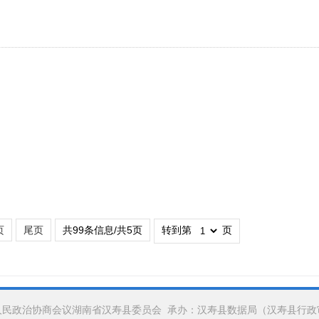
页
尾页
共99条信息/共5页
转到第
页
人民政治协商会议湖南省汉寿县委员会 承办：汉寿县数据局（汉寿县行政