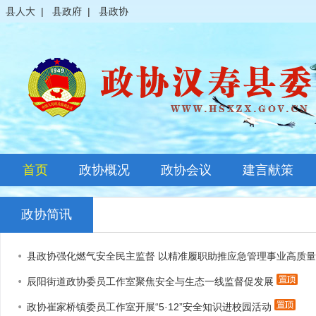
县人大
|
县政府
|
县政协
首页
政协概况
政协会议
建言献策
政协简介
全体会议
政协简讯
领导之窗
常委会议
县政协强化燃气安全民主监督 以精准履职助推应急管理事业高质
政协常委
主席会议
辰阳街道政协委员工作室聚焦安全与生态一线监督促发展
政协委员
其它会议
政协崔家桥镇委员工作室开展“5·12”安全知识进校园活动