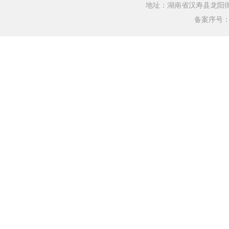
地址：湖南省汉寿县龙阳街道银水
备案序号