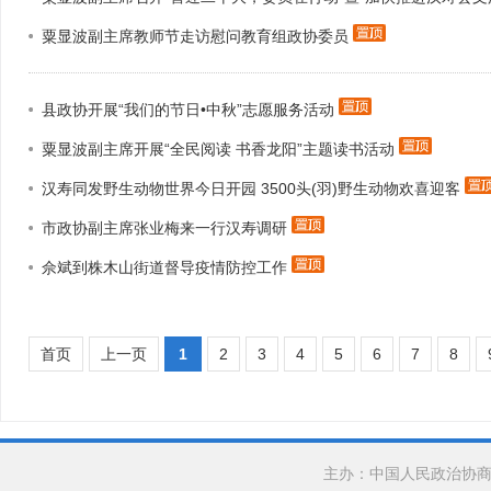
粟显波副主席教师节走访慰问教育组政协委员
县政协开展“我们的节日•中秋”志愿服务活动
粟显波副主席开展“全民阅读 书香龙阳”主题读书活动
汉寿同发野生动物世界今日开园 3500头(羽)野生动物欢喜迎客
市政协副主席张业梅来一行汉寿调研
佘斌到株木山街道督导疫情防控工作
首页
上一页
1
2
3
4
5
6
7
8
主办：中国人民政治协商